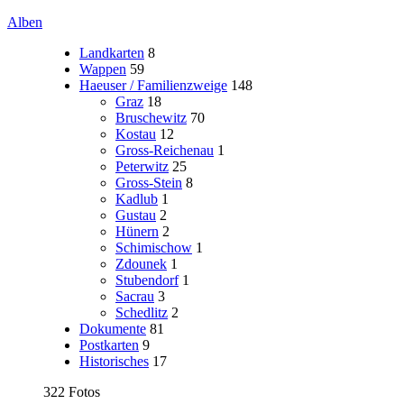
Alben
Landkarten
8
Wappen
59
Haeuser / Familienzweige
148
Graz
18
Bruschewitz
70
Kostau
12
Gross-Reichenau
1
Peterwitz
25
Gross-Stein
8
Kadlub
1
Gustau
2
Hünern
2
Schimischow
1
Zdounek
1
Stubendorf
1
Sacrau
3
Schedlitz
2
Dokumente
81
Postkarten
9
Historisches
17
322 Fotos