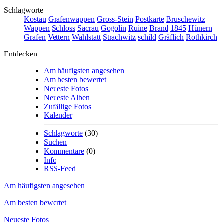
Schlagworte
Kostau
Grafenwappen
Gross-Stein
Postkarte
Bruschewitz
Wappen
Schloss
Sacrau
Gogolin
Ruine
Brand
1845
Hünern
Grafen
Vettern
Wahlstatt
Strachwitz
schild
Gräflich
Rothkirch
Entdecken
Am häufigsten angesehen
Am besten bewertet
Neueste Fotos
Neueste Alben
Zufällige Fotos
Kalender
Schlagworte
(30)
Suchen
Kommentare
(0)
Info
RSS-Feed
Am häufigsten angesehen
Am besten bewertet
Neueste Fotos