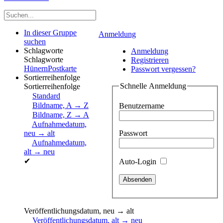
In dieser Gruppe
Anmeldung
suchen
Schlagworte
Anmeldung
Schlagworte
Registrieren
Hünern
Postkarte
Passwort vergessen?
Sortierreihenfolge
Schnelle Anmeldung
Sortierreihenfolge
Standard
Bildname, A → Z
Benutzername
Bildname, Z → A
Aufnahmedatum,
Passwort
neu → alt
Aufnahmedatum,
alt → neu
✔
Auto-Login
Veröffentlichungsdatum, neu → alt
Veröffentlichungsdatum, alt → neu