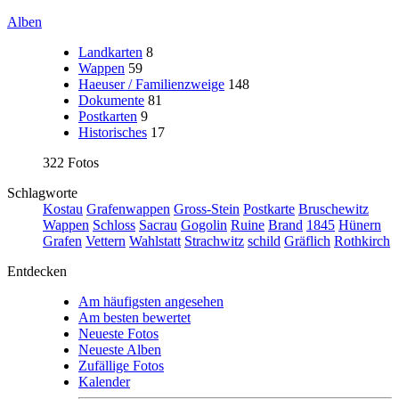
Alben
Landkarten
8
Wappen
59
Haeuser / Familienzweige
148
Dokumente
81
Postkarten
9
Historisches
17
322 Fotos
Schlagworte
Kostau
Grafenwappen
Gross-Stein
Postkarte
Bruschewitz
Wappen
Schloss
Sacrau
Gogolin
Ruine
Brand
1845
Hünern
Grafen
Vettern
Wahlstatt
Strachwitz
schild
Gräflich
Rothkirch
Entdecken
Am häufigsten angesehen
Am besten bewertet
Neueste Fotos
Neueste Alben
Zufällige Fotos
Kalender