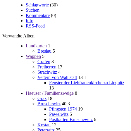
Schlagworte
(30)
Suchen
Kommentare
(0)
Info
RSS-Feed
Verwandte Alben
Landkarten
1
Breslau
5
Wappen
5
Grafen
8
Freiherren
17
Strachwitz
4
Vettern von Wahlstatt
13
1
Fenster der Liebfrauenkirche zu Liegnitz
13
Haeuser / Familienzweige
8
Graz
18
Bruschewitz
40
3
Pfingsten 1974
19
Pawelwitz
5
Postkarten Bruschewitz
6
Kostau
12
Peterwitz
25