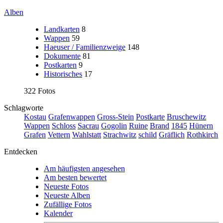
Alben
Landkarten
8
Wappen
59
Haeuser / Familienzweige
148
Dokumente
81
Postkarten
9
Historisches
17
322 Fotos
Schlagworte
Kostau
Grafenwappen
Gross-Stein
Postkarte
Bruschewitz
Wappen
Schloss
Sacrau
Gogolin
Ruine
Brand
1845
Hünern
Grafen
Vettern
Wahlstatt
Strachwitz
schild
Gräflich
Rothkirch
Entdecken
Am häufigsten angesehen
Am besten bewertet
Neueste Fotos
Neueste Alben
Zufällige Fotos
Kalender