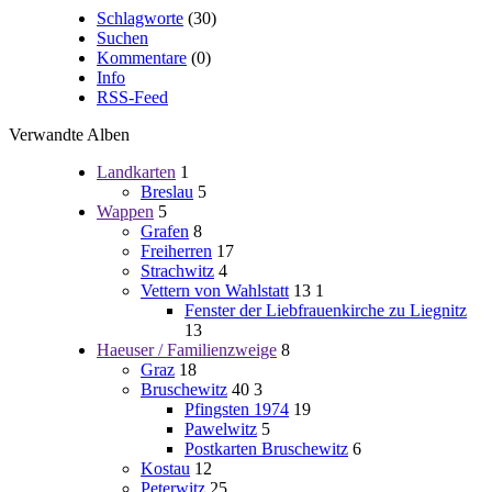
Schlagworte
(30)
Suchen
Kommentare
(0)
Info
RSS-Feed
Verwandte Alben
Landkarten
1
Breslau
5
Wappen
5
Grafen
8
Freiherren
17
Strachwitz
4
Vettern von Wahlstatt
13
1
Fenster der Liebfrauenkirche zu Liegnitz
13
Haeuser / Familienzweige
8
Graz
18
Bruschewitz
40
3
Pfingsten 1974
19
Pawelwitz
5
Postkarten Bruschewitz
6
Kostau
12
Peterwitz
25